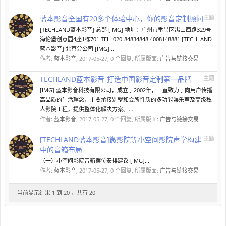
蓝本影音全国有20多个体验中心，你的影音定制顾问
主题
[TECHLAND蓝本影音]·总部 [IMG] 地址：广州市番禺区禺山西路329号
海伦堡创意园4座1栋701 TEL :020-84834848 4008148881 [TECHLAND
蓝本影音]·北京分公司 [IMG]...
作者:
蓝本影音
,
2017-05-27
, 0 个回复, 所属版面:
广告与链接交易
TECHLAND蓝本影音-打造中国影音定制第一品牌
主题
[IMG] 蓝本影音科技有限公司，成立于2002年，一直致力于向用户传播
高品质的生活理念，主要承接别墅和会所性质的多功能娱乐室及高级私
人影院工程，提供整体化解决方案。...
作者:
蓝本影音
,
2017-05-27
, 0 个回复, 所属版面:
广告与链接交易
[TECHLAND蓝本影音]微影院等小空间影院声学构建
主题
中的音箱布局
（一）小空间影院音箱摆位安排建议 [IMG]...
作者:
蓝本影音
,
2017-05-27
, 0 个回复, 所属版面:
广告与链接交易
当前显示结果 1 到 20 ，共有 20