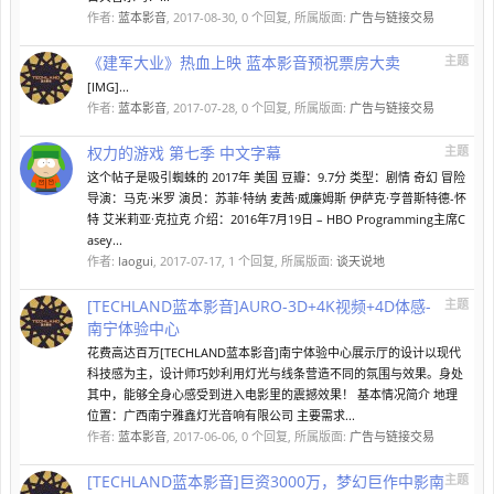
作者:
蓝本影音
,
2017-08-30
, 0 个回复, 所属版面:
广告与链接交易
《建军大业》热血上映 蓝本影音预祝票房大卖
主题
[IMG]...
作者:
蓝本影音
,
2017-07-28
, 0 个回复, 所属版面:
广告与链接交易
权力的游戏 第七季 中文字幕
主题
这个帖子是吸引蜘蛛的 2017年 美国 豆瓣：9.7分 类型：剧情 奇幻 冒险
导演：马克·米罗 演员：苏菲·特纳 麦茜·威廉姆斯 伊萨克·亨普斯特德-怀
特 艾米莉亚·克拉克 介绍：2016年7月19日 – HBO Programming主席C
asey...
作者:
laogui
,
2017-07-17
, 1 个回复, 所属版面:
谈天说地
[TECHLAND蓝本影音]AURO-3D+4K视频+4D体感-
主题
南宁体验中心
花费高达百万[TECHLAND蓝本影音]南宁体验中心展示厅的设计以现代
科技感为主，设计师巧妙利用灯光与线条营造不同的氛围与效果。身处
其中，能够全身心感受到进入电影里的震撼效果！ 基本情况简介 地理
位置：广西南宁雅鑫灯光音响有限公司 主要需求...
作者:
蓝本影音
,
2017-06-06
, 0 个回复, 所属版面:
广告与链接交易
[TECHLAND蓝本影音]巨资3000万，梦幻巨作中影南
主题