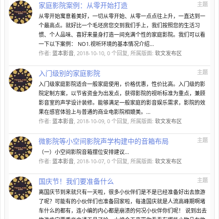
家庭影院案例：从零开始打造
主题
从零开始寓意着美好，一切从零开始、从零一点点往上升，一直达到一
个最高点。就好比一个毛坯房您交到我们手上，我们按照您的生活习
惯、个人品味、喜好来量身打造一间充满个性的家庭影院。我们可以看
一下以下案例： NO1.视听环境的基本情况介绍...
作者:
蓝本影音
,
2018-10-10
, 0 个回复, 所属版面:
软文发布区
入门级别的家庭影院
主题
入门级家庭影院适合一般家庭使用，价格优惠，性价比高。入门级的影
院定制方案，以节省资金为出发点，获得影院的视听标准为重点，兼顾
影音室的声学设计装修。能够满足一般家庭的影音娱乐需求，影院的效
果在感官体验上与普通的商业电影院相媲美。...
作者:
蓝本影音
,
2018-10-09
, 0 个回复, 所属版面:
软文发布区
微影院等小空间影院声学构建中的音箱布局
主题
（一）小空间影院音箱摆位安排建议...
作者:
蓝本影音
,
2018-10-07
, 0 个回复, 所属版面:
软文发布区
国庆节！我们要准备什么
主题
离国庆节到来就只有一天啦，很多小伙伴们是不是已经准备好出去旅游
了呢？可能有的小伙伴们也准备回家啦，每逢国庆就是人流高峰期啊堵
车什么的都有，连小编的内心都是崩溃的何况小伙伴你们呢！ 说到出去