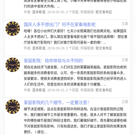
旅游肯定要乘坐交通工具了哈，小编今天来带你看看有哪些小物品在旅
行的途中发挥大作用。...
作者:
蓝本影音
,
2018-09-30
, 0 个回复, 所属版面:
软文发布区
国庆人多不想出门？何不在家看电影呢
主题
哈喽！各位小伙伴们大家好！七天小长假离我们也就两天啦，如果国庆
人太多不想出门，那么窝在家里看电影也是个很不错的选择哦！ 想在客
厅就有客厅影院吗？我们对客厅影院可是有一套的哦！...
作者:
蓝本影音
,
2018-09-29
, 0 个回复, 所属版面:
软文发布区
家庭影院：给你体验与众不同的
主题
现在社会经济飞速发展，人们对生活的需要越来越高。家庭影院也收到
越来越多的消费者欢迎、认可，但一系类的家庭影院的系统设备众多、
安装繁杂，使很多消费者望而却步，导致家庭影院虽然已经早早的进入
人们的生活中，但普及到众多的消费者家庭十分缓慢。...
作者:
蓝本影音
,
2018-09-25
, 0 个回复, 所属版面:
软文发布区
家庭影院的几个细节，一定要注意！
主题
细节决定成败，这点在家庭影院中同样适用。在设计家庭影院的过程
中，我们做好细节工作是非常重要的。但是，很多人并不了解家庭影院
中的哪些细节是我们特别注意的，我们要做好细节，首先要知道哪些细
节对家庭影院有影响，只有知道这些，我们才能让家庭影院的效果发挥
更好。 1.座位...