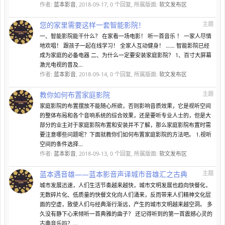
作者:
蓝本影音
,
2018-09-17
, 0 个回复, 所属版面:
软文发布区
您的家里需要这样一套智能影院！
主题
一、智能影院能干什么？ 在家看一场电影！ 听一首音乐 ！ 一家人尽情
地欢唱！ 跟孩子一起在线学习！ 全家人互动健身！ …… 智能影院已经
成为家庭的必备电器 二、为什么一定要安装家庭影院？ 1、百寸大屏幕
激光电视的普及...
作者:
蓝本影音
,
2018-09-14
, 0 个回复, 所属版面:
软文发布区
教你如何布置家庭影院
主题
家庭影院的布置摆放不能随心所欲，否则影响音质效果，它是视听空间
的整体布局和各个音响系统的综合效果，还是要听专业人士的，但是大
部分的业主对于家庭影院布置和安装并不了解，那么家庭影院布置时需
要注意哪些问题呢？下面就教你们如何布置家庭影院的方法吧。 1.视听
空间的条件选择...
作者:
蓝本影音
,
2018-09-13
, 0 个回复, 所属版面:
软文发布区
蓝本遇音雄——蓝本影音声译城市音雄汇之古典
主题
城市发展迅速，人们生活节奏越来越快，城市文明发展也趋向快餐化，
无数碎片化、低质量的快餐文化向人们涌来，反而带来人们精神文化层
面的空虚，致使人们与经典渐行渐远，产生的城市文明越来越空洞。 多
久没有静下心来倾听一首典雅的曲子？ 还记得听到的第一首震撼心灵的
古典音乐吗？...