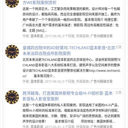
方WE影院案例赏析
这是一个耗资巨大，工艺繁杂而效果精湛的案例，设计师对每一个包厢
房间的设计，都独具风格，而且完全遵循影院空间来展开施工，最终为
用户奉献了一个个体验别具一格的WE影院。 基本情况简介 地理位置：
广州高志大厦 用户需求的基本描述：微影院 周边布局概括性描述：包
厢、主题 [IMG]...
作者:
蓝本影音
,
2017-06-06
, 0 个回复, 所属版面:
广告与链接交易
皇城四合院中的4D好莱坞-TECHLAND蓝本影音•北京
主题
未来派四合院会所影院案例
北京未来派是TECHLAND蓝本影音的北京体验中心，该会所影院按照TE
CHLAND蓝本影音八大系统标准来打造，建筑声学以及空间美学的整体
设计由TECHLAND蓝本影音提供整体化解决方案http://www.techland.
cc/ 基本情况简介...
作者:
蓝本影音
,
2017-06-02
, 0 个回复, 所属版面:
广告与链接交易
跨洋越海，打造美国休斯顿专业级Hi-Fi视听室-蓝本
主题
影音私人影音室案例
这是一个在美国休斯顿的私人影院案例，影院选用了米图的Hi-Fi产品，
按照Hi-Fi视听的标准来打造。墙面采用深浅蓝色的声学材料进行搭配，
既体现美国的美丽、冷静、理智、安详与广阔的思想高度，也达到建筑
声学的设计效果！ 基本情况介绍 项目地址：美国休斯顿...
作者:
蓝本影音
,
2017-05-31
, 0 个回复, 所属版面:
广告与链接交易