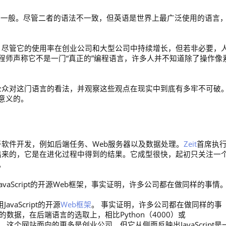
t就像英语一般。尽管二者的语法不一致，但英语是世界上最广泛使用的语言
的尊重。尽管它的使用率在创业公司和大型公司中持续增长，但若非必要，
程师声称它不是一门“真正的”编程语言，许多人并不知道除了操作像
地了解公众对这门语言的看法，并观察这些观点在现实中到底有多牢不可破
意义的。
应用于软件开发，例如后端任务、Web服务器以及数据处理。
Zeit
首席执
“不是人为设计出来的，它是在进化过程中得到的结果。它成型很快，起初只关注一
。
avaScript的开源Web框架，事实证明，许多公司都在做同样的事情
vaScript的开源
Web框架
。 事实证明，许多公司都在做同样的事
的数据，在后端语言的选取上，相比Python（4000）或
000）。这个网站面向的更多是创业公司，但它从侧面反映出JavaScript是