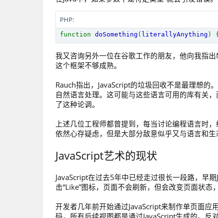
PHP:
function
doSomething
(
literallyAnything
) 
我又咨询另外一位在谷歌工作的朋友，他向我指出No
这个框架不够成熟。
Rauch指出，JavaScript的垃圾回收不是最理
自然语言处理。这可能与这些语言可用的库有关，而非批判
了这种论调。
上述几位工程师都曾提到，每当讨论编程语言时，经常听到
依然心存疑虑，但是大部分敌意似乎又与语言和生
JavaScript艺术的现状
JavaScript在过去5年中已经走过很长一段路，早期Ja
击“Like”图标，页面不会刷新，但会改变页面状态，这
开发者几年前开始通过JavaScript来制作单页
码，所有后续视图都是通过JavaScript生成