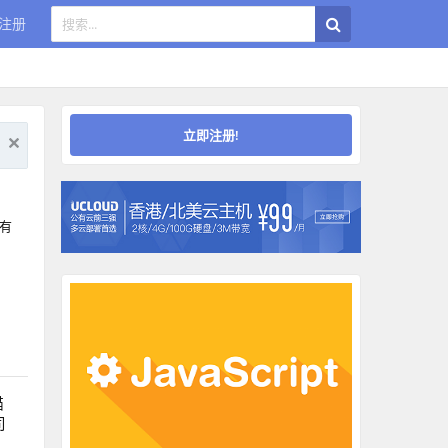
注册
立即注册!
评有
描
司