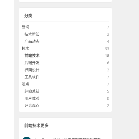
分类
新闻
7
技术新知
3
产品动态
4
技术
33
前端技术
18
后端开发
6
界面设计
2
工具软件
7
观点
7
经验总结
5
用户体验
0
评论观点
2
前端技术更多