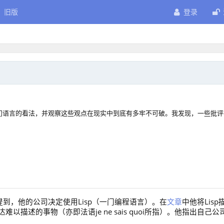
旧版
登录
众对这门语言的看法，并观察这些观点在现实中到底有多牢不可破。我发现，一些批
文中提到，他的公司决定使用Lisp（一门编程语言）。在
文章
中他将Lisp
描述的事物（亦即法语je ne sais quoi所指）。他指出自己公