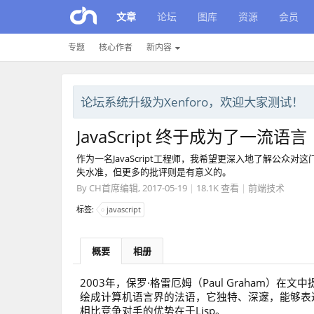
文章
论坛
图库
资源
会员
专题
核心作者
新内容
论坛系统升级为Xenforo，欢迎大家测试！
JavaScript 终于成为了一流语言
作为一名JavaScript工程师，我希望更深入地了解公
失水准，但更多的批评则是有意义的。
By
CH首席编辑
,
2017-05-19
|
18.1K 查看
|
前端技术
标签:
javascript
概要
相册
2003年，保罗·格雷厄姆（Paul Graham）在
绘成计算机语言界的法语，它独特、深邃，能够表达难以
相比竞争对手的优势在于Lisp。