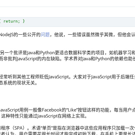
{ return; }
deJS的一些公开的
问题
，他说，一些错误虽然微乎其微，但他会
想的。另一个批评是Java和Python更适合数据科学类的项目，如机器学习
JavaScript的内在缺陷。学术界对Java和Python的依赖也助
其他工程师贬低JavaScript。大家对于JavaScript用于后端任
态系统的现状无关。
vaScript用例一般像Facebook的“Like”按钮这样的功能，每当用户
种特性只能通过JavaScript在网络上实现。
面应用程序（SPA）。术语“单页”是指在浏览器中这些应用程序只加载一次
的。反对者认为，用户需要花很长时间才能完成初始下载，在手机上更是长