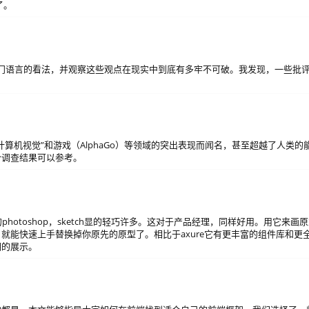
了。
众对这门语言的看法，并观察这些观点在现实中到底有多牢不可破。我发现，一些批
算机视觉”和游戏（AlphaGo）等领域的突出表现而闻名，甚至超越了人类的
个调查结果可以参考。
photoshop，sketch显的轻巧许多。这对于产品经理，同样好用。用它来画
就能快速上手替换掉你原先的原型了。相比于axure它有更丰富的组件库和更
期的展示。