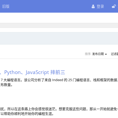
旧版
登录
排序:
发布日期
过滤
thon、JavaScript 排前三
业前景的 7 大编程语言。该公司分析了来自 Indeed 的 25 门编程语言、栈和框架的数
发布数量。
困扰，所以在这条路上你会感觉很迷茫。想要克服这些问题，那从一开始就避免
可以帮助你顺利地开始你的编程生涯。