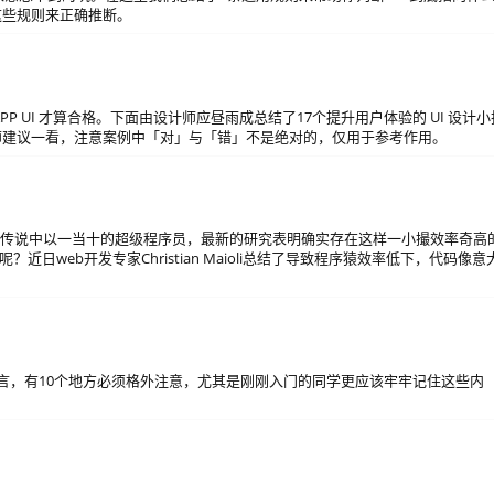
这些规则来正确推断。
 UI 才算合格。下面由设计师应昼雨成总结了17个提升用户体验的 UI 设计小
师建议一看，注意案例中「对」与「错」不是绝对的，仅用于参考作用。
寻传说中以一当十的超级程序员，最新的研究表明确实存在这样一小撮效率奇高
日web开发专家Christian Maioli总结了导致程序猿效率低下，代码像意
语言，有10个地方必须格外注意，尤其是刚刚入门的同学更应该牢牢记住这些内