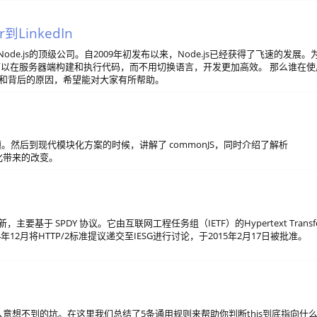
LinkedIn
用Node.js的顶级公司。自2009年初发布以来，Node.js已经获得了飞速的发展。
员也可以在服务器端构建和执行代码，而不用切换语言，开发更加高效。 那么谁在使
示例和背后的原因，希望能对大家有所帮助。
然后到现代模块化方案的时候，讲解了 commonJS，同时介绍了解析
块化带来的改变。
首个更新，主要基于 SPDY 协议。它由互联网工程任务组（IETF）的Hypertext Transf
2014年12月将HTTP/2标准提议递交至IESG进行讨论，于2015年2月17日被批准。
候会掉入意想不到的坑。在这里我们总结了5条通用规则来帮助你判断this到底指向什