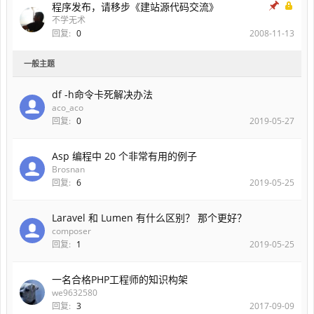
程序发布，请移步《建站源代码交流》
不学无术
回复:
0
2008-11-13
一般主题
df -h命令卡死解决办法
aco_aco
回复:
0
2019-05-27
Asp 编程中 20 个非常有用的例子
Brosnan
回复:
6
2019-05-25
Laravel 和 Lumen 有什么区别？ 那个更好？
composer
回复:
1
2019-05-25
一名合格PHP工程师的知识构架
we9632580
回复:
3
2017-09-09