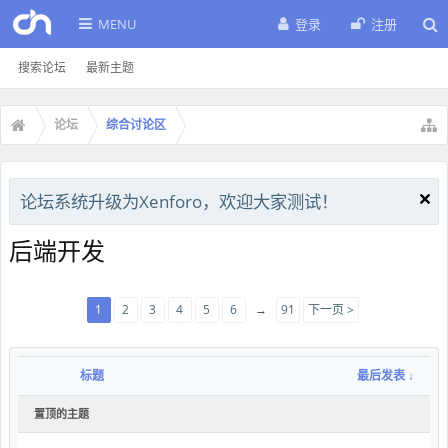
MENU
登录
注册
搜索论坛
最新主题
论坛
综合讨论区
论坛系统升级为Xenforo，欢迎大家测试！
后端开发
1
2
3
4
5
6
→
91
下一页 >
标题
最后发表 ↓
置顶的主题