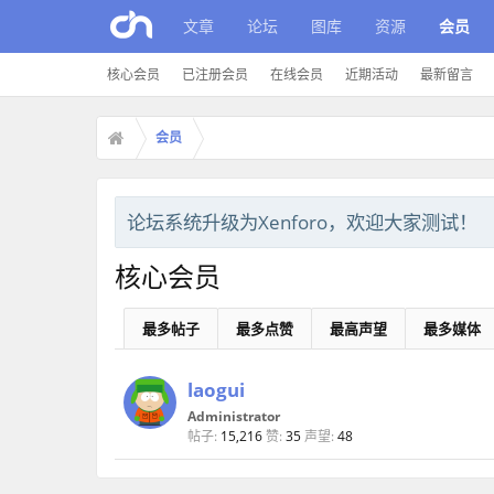
文章
论坛
图库
资源
会员
核心会员
已注册会员
在线会员
近期活动
最新留言
会员
论坛系统升级为Xenforo，欢迎大家测试！
核心会员
最多帖子
最多点赞
最高声望
最多媒体
laogui
Administrator
帖子:
15,216
赞:
35
声望:
48