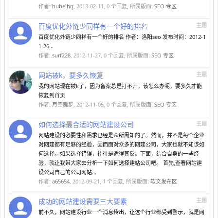
作者:
hubeihq
,
2013-02-11
, 0 个回复, 所属版面:
SEO 专区
百度优化外链少同样有一个好的排名
主题
百度优化外链少同样有一个好的排名 作者：洛阳seo 发布时间：2012-1
1-26...
作者:
surf228
,
2012-11-27
, 0 个回复, 所属版面:
SEO 专区
网站被k，要多久恢复
主题
我的网站现在被k了，因为备案总是打不开，该怎么办呢，要多久才能
恢复到首页
作者:
月空舞步
,
2012-11-05
, 0 个回复, 所属版面:
SEO 专区
如何选择最合适的网站建设公司
主题
网站建设的必要性和需求已经是众所周知的了。然而，并不是每个企业
对网建都有足够的经验，因而面对众多的网建公司，大家也就不知该如
何选择。如果选择错误，往往是适得其反。下面，结合自身的一些经
验，就让我带大家去分析一下如何选择建站公司吧。 首先,查看网站建
设公司自己的公司网站...
作者:
a65654
,
2012-09-21
, 1 个回复, 所属版面:
软文发布区
成功的网站建设需要三大要素
主题
前不久，网站建设行业一个消息传出，让这个行业都受到警示，就是网