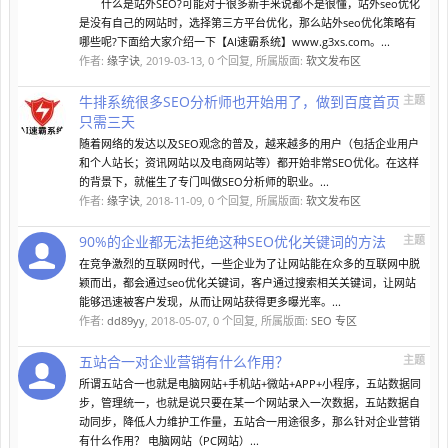
什么是站外SEO?可能对于很多新手来说都不是很懂，站外seo优化
是没有自己的网站时，选择第三方平台优化，那么站外seo优化策略有
哪些呢?下面给大家介绍一下【AI速霸系统】www.g3xs.com。...
作者:
缘字诀
,
2019-03-13
, 0 个回复, 所属版面:
软文发布区
牛排系统很多SEO分析师也开始用了，做到百度首页
主题
只需三天
随着网络的发达以及SEO观念的普及，越来越多的用户（包括企业用户
和个人站长；资讯网站以及电商网站等）都开始非常SEO优化。在这样
的背景下，就催生了专门叫做SEO分析师的职业。...
作者:
缘字诀
,
2018-11-09
, 0 个回复, 所属版面:
软文发布区
90%的企业都无法拒绝这种SEO优化关键词的方法
主题
在竞争激烈的互联网时代，一些企业为了让网站能在众多的互联网中脱
颖而出，都会通过seo优化关键词，客户通过搜索相关关键词，让网站
能够迅速被客户发现，从而让网站获得更多曝光率。...
作者:
dd89yy
,
2018-05-07
, 0 个回复, 所属版面:
SEO 专区
五站合一对企业营销有什么作用？
主题
所谓五站合一也就是电脑网站+手机站+微站+APP+小程序，五站数据同
步，管理统一，也就是说只要在某一个网站录入一次数据，五站数据自
动同步，降低人力维护工作量，五站合一用途很多，那么针对企业营销
有什么作用？ 电脑网站（PC网站）...