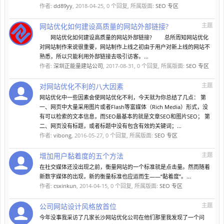
作者:
dd89yy
,
2018-04-25
, 0 个回复, 所属版面:
SEO 专区
网站优化如何建设高质量的网站外部链接?
主题
网站优化如何建设高质量的网站外部链接? 总所周知网站优化
对网站制作来说很重要，网站制作上线之初由于用户对新上线的网站不
熟悉，所以只能利用外部链接去吸引访客。...
作者:
深圳正能量建站公司
,
2017-08-31
, 0 个回复, 所属版面:
SEO 专区
对网站优化不利的八大因素
主题
网站优化中一些因素会使网站优化不利，今天就为你总结了几点： 第
一、网页中大量采用图片或者Flash等富媒体（Rich Media）形式，没
有可以检索的文本信息，而SEO最基本的就是文章SEO和图片SEO； 第
二、网页没有标题，或者标题中没有包含有效的关键词；...
作者:
vibong
,
2016-05-27
, 0 个回复, 所属版面:
SEO 专区
增加用户黏着度的五个方法
主题
在社交媒体还没出现之前，衡量网站的一个标准就是点击量。然而随着
新数字媒体的出现，新的衡量标准也应运而生——“黏着度”。...
作者:
csxinkun
,
2014-04-15
, 0 个回复, 所属版面:
SEO 专区
公司网站设计风格放首位
主题
今年没事我采访了几家长沙网站优化公司在他们那里我发现了一个问