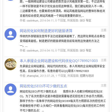
题，一般网络站建设公司都会把首页设计风格放到第一位，不过这样有
一样不好那就是不利于优化会出现这种情况，我们建站和别人不一样，
二边都要考虑，也要美观也样漂亮。网站风格是指网站的整体形象给浏
览者的综合感受,网站风格是一个网站很重要的部分,...
作者:
csxinkun
,
2014-04-11
, 0 个回复, 所属版面:
SEO 专区
网站优化如何制造更好的链接诱饵
主题
传统的外部链接及宣传手法已经是越来越难了，而且转化率和点击率也
变得越来越低，制造更好的链接诱饵是目前有效而且快速的方法之
一。...
作者:
csxinkun
,
2014-04-10
, 0 个回复, 所属版面:
SEO 专区
本人承接企业网站建设和代码优化QQ1789921003
主题
先承接企业网站建设，网站代码的优化。本人所用的企业网站程序安全
性高，后台操作方便。有意向者可以QQ联系1789921003
作者:
zhanqilai
,
2013-07-28
, 1 个回复, 所属版面:
招聘与培训
网站优化(SEO)不可少做的五点
主题
网站优化(SEO)不可少做的五点 我想众多人也都分明网站优化(SE
O)，为了名次的晋升还是许稳固就需要每谎花担任的工作去尽力照顾。
那样子作为一名象样子的网站优化(SEOER每天尽力照顾名次的担任的工
作是做些啥子呢?上头咱们一同来看看网站优化(SEO)每天担任的工作时
不可少做的五点：...