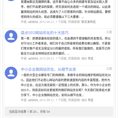
易遭纳斯达克摘牌的事。这件事不由让众多的网建专家及站长陷入思
考，他们不由更深的探索，终究该如何去造就一个成功的网站，以此来
赢得网站的持久经营，这成为了人们思索的问题。针对网站建设，要想
得到持久的成功，就必须要遵循以下三大要素：...
作者:
a65654
,
2012-09-21
, 1 个回复, 所属版面:
软文发布区
盘点SEO网站优化的十大技巧
主题
第一条：即便是最有经验的猎人，也会遇到不曾接触的突发情况。所以
对于SEO工作者来说，他们对于自己所接单的结果也难以确保。于是我
们常对客户说无法保证SEO的最终成效。所有我们能做的，就是尽己所
能全力以赴去将网站优化做的最好。...
作者:
a65654
,
2012-09-21
, 1 个回复, 所属版面:
SEO 专区
中小企业做网站优化，从细节出发
主题
一般的大型企业都有专门的网络部，来做专业的网站维护和网站优化SE
O。因此他们不必担心网站内容的更新速度和内容的丰富程度。而作为
中小企业，在这方面无疑有一定程度上的劣势。那么，作为中小企业的
SEO人，到底该如何去更搞笑的做好网站优化呢？今天我们就来给大家
分享下，中小企业做网站优化，如何从细节出发...
作者:
a65654
,
2012-09-21
, 1 个回复, 所属版面:
SEO 专区
当前显示结果 1 到 20 ，共有 54