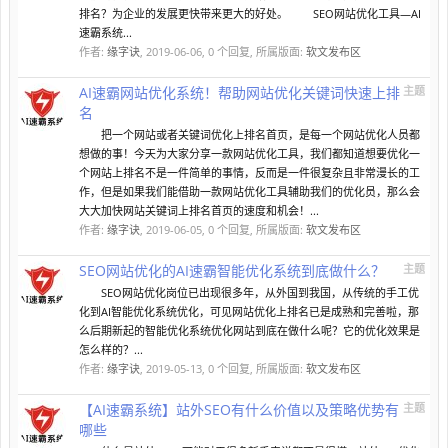
排名？为企业的发展更快带来更大的好处。 SEO网站优化工具—AI
速霸系统...
作者:
缘字诀
,
2019-06-06
, 0 个回复, 所属版面:
软文发布区
AI速霸网站优化系统！帮助网站优化关键词快速上排
主题
名
把一个网站或者关键词优化上排名首页，是每一个网站优化人员都
想做的事！今天为大家分享一款网站优化工具，我们都知道想要优化一
个网站上排名不是一件简单的事情，反而是一件很复杂且非常漫长的工
作，但是如果我们能借助一款网站优化工具辅助我们的优化员，那么会
大大加快网站关键词上排名首页的速度和机会！...
作者:
缘字诀
,
2019-06-05
, 0 个回复, 所属版面:
软文发布区
SEO网站优化的AI速霸智能优化系统到底做什么？
主题
SEO网站优化岗位已出现很多年，从外国到我国，从传统的手工优
化到AI智能优化系统优化，可见网站优化上排名已是成熟和完善啦，那
么后期新起的智能优化系统优化网站到底在做什么呢？它的优化效果是
怎么样的？...
作者:
缘字诀
,
2019-05-13
, 0 个回复, 所属版面:
软文发布区
【AI速霸系统】站外SEO有什么价值以及策略优势有
主题
哪些