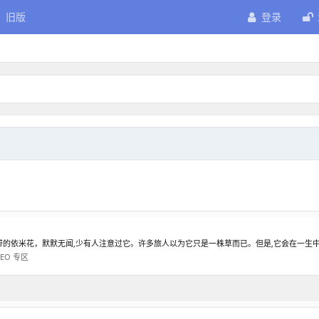
旧版
登录
依米花，默默无闻,少有人注意过它。许多旅人以为它只是一株草而已。但是,它会在一生中的
SEO 专区