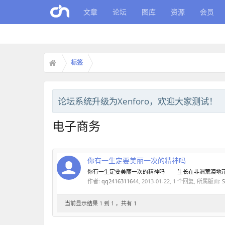
文章
论坛
图库
资源
会员
标签
论坛系统升级为Xenforo，欢迎大家测试！
电子商务
你有一生定要美丽一次的精神吗
你有一生定要美丽一次的精神吗 生长在非洲荒漠地带的
作者:
qq2416311644
,
2013-01-22
, 1 个回复, 所属版面:
当前显示结果 1 到 1 ，共有 1