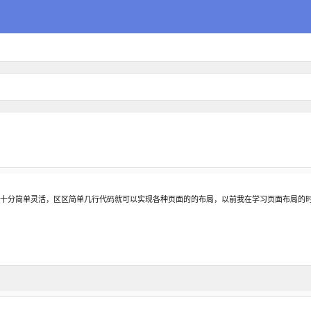
x 布局的教程？ 因为它十分简单灵活，区区简单几行代码就可以实现各种页面的的布局，以前我在学习页
布局，你只要学习几个 CSS...
在分类中:
前端技术