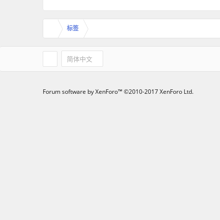
标签
简体中文
Forum software by XenForo™
©2010-2017 XenForo Ltd.