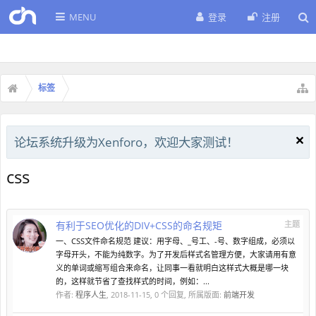
MENU
登录
注册
标签
论坛系统升级为Xenforo，欢迎大家测试！
css
有利于SEO优化的DIV+CSS的命名规矩
主题
一、CSS文件命名规范 建议：用字母、_号工、-号、数字组成，必须以
字母开头，不能为纯数字。为了开发后样式名管理方便，大家请用有意
义的单词或缩写组合来命名，让同事一看就明白这样式大概是哪一块
的，这样就节省了查找样式的时间，例如：...
作者:
程序人生
,
2018-11-15
, 0 个回复, 所属版面:
前端开发