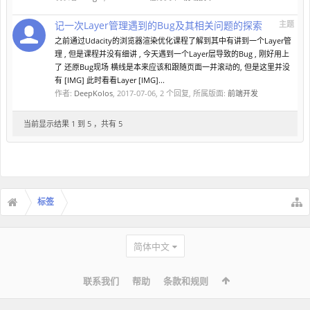
记一次Layer管理遇到的Bug及其相关问题的探索
主题
之前通过Udacity的浏览器渲染优化课程了解到其中有讲到一个Layer管
理 , 但是课程并没有细讲 , 今天遇到一个Layer层导致的Bug , 刚好用上
了 还原Bug现场 横线是本来应该和跟随页面一并滚动的, 但是这里并没
有 [IMG] 此时看看Layer [IMG]...
作者:
DeepKolos
,
2017-07-06
, 2 个回复, 所属版面:
前端开发
当前显示结果 1 到 5 ，共有 5
标签
简体中文
联系我们
帮助
条款和规则