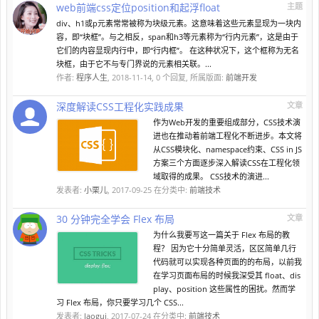
web前端css定位position和起浮float
主题
div、h1或p元素常常被称为块级元素。这意味着这些元素显现为一块内
容，即“块框”。与之相反，span和h3等元素称为“行内元素”，这是由于
它们的内容显现内行中，即“行内框”。 在这种状况下，这个框称为无名
块框，由于它不与专门界说的元素相关联。...
作者:
程序人生
,
2018-11-14
, 0 个回复, 所属版面:
前端开发
深度解读CSS工程化实践成果
文章
作为Web开发的重要组成部分，CSS技术演
进也在推动着前端工程化不断进步。本文将
从CSS模块化、namespace约束、CSS in JS
方案三个方面逐步深入解读CSS在工程化领
域取得的成果。 CSS技术的演进...
发表者:
小栗儿
,
2017-09-25
在分类中:
前端技术
30 分钟完全学会 Flex 布局
文章
为什么我要写这一篇关于 Flex 布局的教
程？ 因为它十分简单灵活，区区简单几行
代码就可以实现各种页面的的布局，以前我
在学习页面布局的时候我深受其 float、dis
play、position 这些属性的困扰。然而学
习 Flex 布局，你只要学习几个 CSS...
发表者:
laogui
,
2017-07-24
在分类中:
前端技术