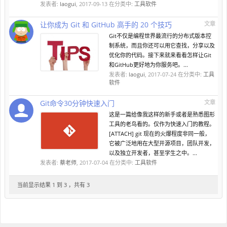
发表者:
laogui
,
2017-09-13
在分类中:
工具软件
让你成为 Git 和 GitHub 高手的 20 个技巧
文章
Git不仅是编程世界最流行的分布式版本控
制系统，而且你还可以用它查找，分享以及
优化你的代码。接下来就来看看怎样让Git
和GitHub更好地为你服务吧。...
发表者:
laogui
,
2017-07-24
在分类中:
工具
软件
Git命令30分钟快速入门
文章
这是一篇给像我这样的新手或者是熟悉图形
工具的老鸟看的。仅作为快速入门的教程。
[ATTACH] git 现在的火爆程度非同一般，
它被广泛地用在大型开源项目，团队开发，
以及独立开发者，甚至学生之中。...
发表者:
蔡老师
,
2017-07-04
在分类中:
工具软件
当前显示结果 1 到 3 ，共有 3