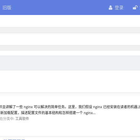
旧版
登录
x 并且讲解了一些 nginx 可以解决的简单任务。这里，我们假设 nginx 已经安装在读者的
重新加载配置，描述配置文件的基本结构和怎样搭建一个 nginx...
在分类中:
工具软件