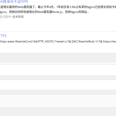
che跌落至不足50%
已是增长最快的Web服务器了，截止今年4月，7年前仅有3.9%占有率的Nginx已经增长到如今
nx。而相对同样快速增长的Web服务器Node.js，改用Nginx的网站...
在分类中:
技术新知
TPS
 https www RewriteCond %{HTTP_HOST} !^www\.(.*)$ [NC] RewriteRule ^(.*)$ https://w