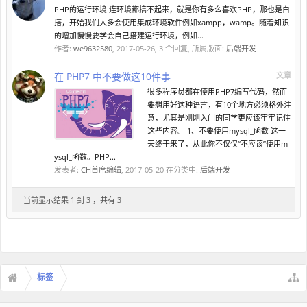
PHP的运行环境 连环境都搞不起来，就是你有多么喜欢PHP，那也是白
搭，开始我们大多会使用集成环境软件例如xampp，wamp。随着知识
的增加慢慢要学会自己搭建运行环境，例如...
作者:
we9632580
,
2017-05-26
, 3 个回复, 所属版面:
后端开发
在 PHP7 中不要做这10件事
文章
很多程序员都在使用PHP7编写代码，然而
要想用好这种语言，有10个地方必须格外注
意，尤其是刚刚入门的同学更应该牢牢记住
这些内容。 1、不要使用mysql_函数 这一
天终于来了，从此你不仅仅“不应该”使用m
ysql_函数。PHP...
发表者:
CH首席编辑
,
2017-05-20
在分类中:
后端开发
当前显示结果 1 到 3 ，共有 3
标签